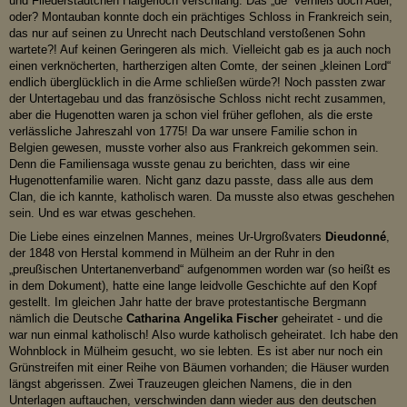
und Fliederstädtchen Haigerloch verschlang. Das „de“ verhieß doch Adel,
oder? Montauban konnte doch ein prächtiges Schloss in Frankreich sein,
das nur auf seinen zu Unrecht nach Deutschland verstoßenen Sohn
wartete?! Auf keinen Geringeren als mich. Vielleicht gab es ja auch noch
einen verknöcherten, hartherzigen alten Comte, der seinen „kleinen Lord“
endlich überglücklich in die Arme schließen würde?! Noch passten zwar
der Untertagebau und das französische Schloss nicht recht zusammen,
aber die Hugenotten waren ja schon viel früher geflohen, als die erste
verlässliche Jahreszahl von 1775! Da war unsere Familie schon in
Belgien gewesen, musste vorher also aus Frankreich gekommen sein.
Denn die Familiensaga wusste genau zu berichten, dass wir eine
Hugenottenfamilie waren. Nicht ganz dazu passte, dass alle aus dem
Clan, die ich kannte, katholisch waren. Da musste also etwas geschehen
sein. Und es war etwas geschehen.
Die Liebe eines einzelnen Mannes, meines Ur-Urgroßvaters
Dieudonné
,
der 1848 von Herstal kommend in Mülheim an der Ruhr in den
„preußischen Untertanenverband“ aufgenommen worden war (so heißt es
in dem Dokument), hatte eine lange leidvolle Geschichte auf den Kopf
gestellt. Im gleichen Jahr hatte der brave protestantische Bergmann
nämlich die Deutsche
Catharina Angelika Fischer
geheiratet - und die
war nun einmal katholisch! Also wurde katholisch geheiratet. Ich habe den
Wohnblock in Mülheim gesucht, wo sie lebten. Es ist aber nur noch ein
Grünstreifen mit einer Reihe von Bäumen vorhanden; die Häuser wurden
längst abgerissen. Zwei Trauzeugen gleichen Namens, die in den
Unterlagen auftauchen, verschwinden dann wieder aus den deutschen