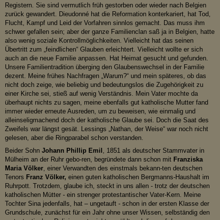
Registern. Sie sind vermutlich früh gestorben oder wieder nach Belgien
zurück gewandert. Dieudonné hat die Reformation konterkariert, hat Tod,
Flucht, Kampf und Leid der Vorfahren sinnlos gemacht. Das muss ihm
schwer gefallen sein; aber der ganze Familienclan saß ja in Belgien, hatte
also wenig soziale Kontrollmöglichkeiten. Vielleicht hat das seinen
Übertritt zum „feindlichen“ Glauben erleichtert. Vielleicht wollte er sich
auch an die neue Familie anpassen. Hat Heimat gesucht und gefunden.
Unsere Familientradition überging den Glaubenswechsel in der Familie
dezent. Meine frühes Nachfragen „Warum?“ und mein späteres, ob das
nicht doch zeige, wie beliebig und bedeutungslos die Zugehörigkeit zu
einer Kirche sei, stieß auf wenig Verständnis. Mein Vater mochte da
überhaupt nichts zu sagen, meine ebenfalls gut katholische Mutter fand
immer wieder erneute Ausreden, um zu beweisen, wie einmalig und
alleinseligmachend doch der katholische Glaube sei. Doch die Saat des
Zweifels war längst gesät. Lessings „Nathan, der Weise“ war noch nicht
gelesen, aber die Ringparabel schon verstanden.
Beider Sohn
Johann Phillip Emil
, 1851 als deutscher Stammvater in
Mülheim an der Ruhr gebo-ren, begründete dann schon mit
Franziska
Maria Völker
, einer Verwandten des einstmals bekann-ten deutschen
Tenors
Franz Völker,
einen guten katholischen Bergmanns-Haushalt im
Ruhrpott. Trotzdem, glaube ich, steckt in uns allen - trotz der deutschen
katholischen Mütter - ein strenger protestantischer Vater-Kern. Meine
Tochter Sina jedenfalls, hat – ungetauft - schon in der ersten Klasse der
Grundschule, zunächst für ein Jahr ohne unser Wissen, selbständig den