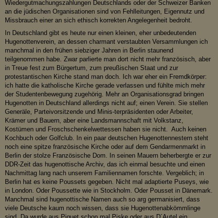
Wiedergutmachungszahlungen Deutschlands oder der Schweizer Banken
an die jüdischen Organisationen sind von Fehlleitungen, Eigennutz und
Missbrauch einer an sich ethisch korrekten Angelegenheit bedroht.
In Deutschland gibt es heute nur einen kleinen, eher unbedeutenden
Hugenottenverein, an dessen charmant verstaubten Versammlungen ich
manchmal in den frühen siebziger Jahren in Berlin staunend
teilgenommen habe. Zwar parlierte man dort nicht mehr französisch, aber
in Treue fest zum Bürgertum, zum preußischen Staat und zur
protestantischen Kirche stand man doch. Ich war eher ein Fremdkörper:
ich hatte die katholische Kirche gerade verlassen und fühlte mich mehr
der Studentenbewegung zugehörig. Mehr an Organisationsgrad bringen
Hugenotten in Deutschland allerdings nicht auf; einen Verein. Sie stellen
Generäle, Parteivorsitzende und Minis-terpräsidenten oder Arbeiter,
Krämer und Bauern, aber eine Landsmannschaft mit Volkstanz,
Kostümen und Froschschenkelwettessen haben sie nicht. Auch keinen
Kochbuch oder Golfclub. In ein paar deutschen Hugenottennestern steht
noch eine spitze französische Kirche oder auf dem Gendarmenmarkt in
Berlin der stolze Französische Dom. In seinen Mauern beherbergte er zur
DDR-Zeit das hugenottische Archiv, das ich einmal besuchte und einen
Nachmittag lang nach unserem Familiennamen forschte. Vergeblich; in
Berlin hat es keine Poussets gegeben. Nicht mal adaptierte Puseys, wie
in London. Oder Poussette wie in Stockholm. Oder Pousset in Dänemark.
Manchmal sind hugenottische Namen auch so arg germanisiert, dass
viele Deutsche kaum noch wissen, dass sie Hugenottenabkömmlinge
sind. Da wurde aus Piquet schon mal Piske oder aus D´Autel ein