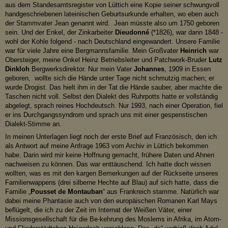
aus dem Standesamtsregister von Lüttich eine Kopie seiner schwungvoll
handgeschriebenen lateinischen Geburtsurkunde erhalten, wo eben auch
der Stammvater Jean genannt wird. Jean müsste also um 1750 geboren
sein. Und der Enkel, der Zinkarbeiter
Dieudonné
(*1826), war dann 1848 -
wohl der Kohle folgend - nach Deutschland eingewandert. Unsere Familie
war für viele Jahre eine Bergmannsfamilie. Mein Großvater
Heinrich
war
Obersteiger, meine Onkel Heinz Betriebsleiter und Patchwork-Bruder
Lutz
Dinkloh
Bergwerksdirektor. Nur mein Vater
Johannes
, 1909 in Essen
geboren, wollte sich die Hände unter Tage nicht schmutzig machen; er
wurde Drogist. Das hielt ihm in der Tat die Hände sauber, aber machte die
Taschen nicht voll. Selbst den Dialekt des Ruhrpotts hatte er vollständig
abgelegt, sprach reines Hochdeutsch. Nur 1993, nach einer Operation, fiel
er ins Durchgangssyndrom und sprach uns mit einer gespenstischen
Dialekt-Stimme an.
In meinen Unterlagen liegt noch der erste Brief auf Französisch, den ich
als Antwort auf meine Anfrage 1963 vom Archiv in Lüttich bekommen
habe. Darin wird mir keine Hoffnung gemacht, frühere Daten und Ahnen
nachweisen zu können. Das war enttäuschend. Ich hatte doch wissen
wollten, was es mit den kargen Bemerkungen auf der Rückseite unseres
Familienwappens (drei silberne Hechte auf Blau) auf sich hatte, dass die
Familie „
Pousset de Montauban
“ aus Frankreich stamme. Natürlich war
dabei meine Phantasie auch von den europäischen Romanen Karl Mays
beflügelt, die ich zu der Zeit im Internat der Weißen Väter, einer
Missionsgesellschaft für die Be-kehrung des Moslems in Afrika, im Atom-