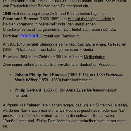
Die deutsche Familie Pousset ist eine hugenottische Sippe. Sie wanderte
von Frankreich über Belgien nach Deutschland ein.
1848
wird der evangelische Zink- und Kohlearbeiter/Taglöhner
Dieudonné Pousset
(1826-1869) aus
Herstal (bei Liège/Lüttich)
in
Belgien
kommend in
Mülheim/Ruhr
in "den preußischen
Untertanenverband"
aufgenommen. Dort findet sich heute noch das
Pousset
Dörfchen
,
Ortsteil von Remicourt.
Am 8.5.1848 heiratet Dieudonné seine Frau
Catharina Angelika Fische
r
(1823 - ?)
katholisch ; s
ie haben gemeinsam 7 Kinder.
Er wohnt 1864 in der Zinkhütte 36/1 in Mülheim-
Mellinghofen
.
Zwei seiner Söhne sind die Stammväter aller deutschen Poussets:
Johann Phillip Emil Pousset
(1851-1913), der 1880
Franziska
Maria Völker
(1859 - 1930)
katholisch
heiratet.
Philip Gerhard
(1853 -?), der
Anna Elise Neihs
evangelisch
heiratet.
Aufgrund des früheren lateinischen lang-s, das wie ein Sütterlin-H aussah,
wurde der Name auch manchmal als Pouhset geschrieben oder das "ss"
preußisch als "ß" interpretiert, wodurch die seltsame Schreibweise
"Poußet" entstand. Einige Familienmitglieder schreiben sich immer noch
so.