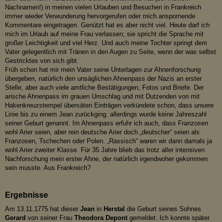
Nachnamen!) in meinen vielen Urlauben und Besuchen in Frankreich
immer wieder Verwunderung hervorgerufen oder mich anspornende
Kommentare eingetragen. Genützt hat es aber nicht viel. Heute darf ich
mich im Urlaub auf meine Frau verlassen; sie spricht die Sprache mit
großer Leichtigkeit und viel Herz. Und auch meine Tochter springt dem
Vater gelegentlich mit Tränen in den Augen zu Seite, wenn der was selbst
Gestricktes von sich gibt.
Früh schon hat mir mein Vater seine Unterlagen zur Ahnenforschung
übergeben, natürlich den unsäglichen Ahnenpass der Nazis an erster
Stelle, aber auch viele amtliche Bestätigungen, Fotos und Briefe. Der
arische Ahnenpass im grauen Umschlag und mit Dutzenden von mit
Hakenkreuzstempel übersäten Einträgen verkündete schon, dass unsere
Linie bis zu einem Jean zurückging, allerdings wurde keine Jahreszahl
seiner Geburt genannt. Im Ahnenpass erfuhr ich auch, dass Franzosen
wohl Arier seien, aber rein deutsche Arier doch „deutscher“ seien als
Franzosen, Tschechen oder Polen. „Rassisch“ waren wir dann damals ja
wohl Arier zweiter Klasse. Für 35 Jahre blieb das trotz aller intensiven
Nachforschung mein erster Ahne, der natürlich irgendwoher gekommen
sein musste. Aus Frankreich?
Ergebnisse
Am 13.11.1775 hat dieser
Jean
in
Herstal
die Geburt seines Sohnes
Gerard
von seiner Frau
Theodora Depont
gemeldet. Ich konnte später