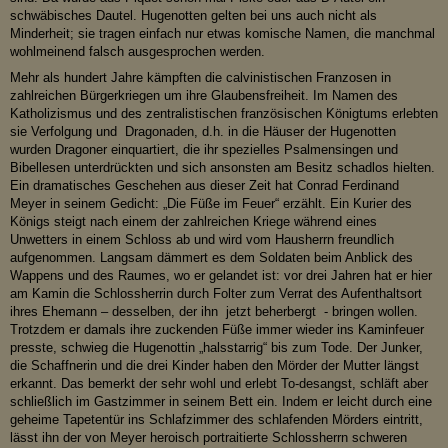
schwäbisches Dautel. Hugenotten gelten bei uns auch nicht als
Minderheit; sie tragen einfach nur etwas komische Namen, die manchmal
wohlmeinend falsch ausgesprochen werden.
Mehr als hundert Jahre kämpften die calvinistischen Franzosen in
zahlreichen Bürgerkriegen um ihre Glaubensfreiheit. Im Namen des
Katholizismus und des zentralistischen französischen Königtums erlebten
sie Verfolgung und Dragonaden, d.h. in die Häuser der Hugenotten
wurden Dragoner einquartiert, die ihr spezielles Psalmensingen und
Bibellesen unterdrückten und sich ansonsten am Besitz schadlos hielten.
Ein dramatisches Geschehen aus dieser Zeit hat Conrad Ferdinand
Meyer in seinem Gedicht: „Die Füße im Feuer“ erzählt. Ein Kurier des
Königs steigt nach einem der zahlreichen Kriege während eines
Unwetters in einem Schloss ab und wird vom Hausherrn freundlich
aufgenommen. Langsam dämmert es dem Soldaten beim Anblick des
Wappens und des Raumes, wo er gelandet ist: vor drei Jahren hat er hier
am Kamin die Schlossherrin durch Folter zum Verrat des Aufenthaltsort
ihres Ehemann – desselben, der ihn jetzt beherbergt - bringen wollen.
Trotzdem er damals ihre zuckenden Füße immer wieder ins Kaminfeuer
presste, schwieg die Hugenottin „halsstarrig“ bis zum Tode. Der Junker,
die Schaffnerin und die drei Kinder haben den Mörder der Mutter längst
erkannt. Das bemerkt der sehr wohl und erlebt To-desangst, schläft aber
schließlich im Gastzimmer in seinem Bett ein. Indem er leicht durch eine
geheime Tapetentür ins Schlafzimmer des schlafenden Mörders eintritt,
lässt ihn der von Meyer heroisch portraitierte Schlossherrn schweren