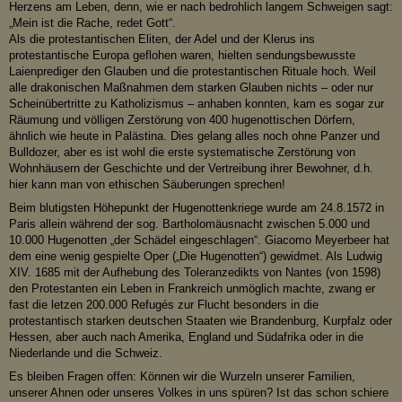
Herzens am Leben, denn, wie er nach bedrohlich langem Schweigen sagt:
„Mein ist die Rache, redet Gott“.
Als die protestantischen Eliten, der Adel und der Klerus ins
protestantische Europa geflohen waren, hielten sendungsbewusste
Laienprediger den Glauben und die protestantischen Rituale hoch. Weil
alle drakonischen Maßnahmen dem starken Glauben nichts – oder nur
Scheinübertritte zu Katholizismus – anhaben konnten, kam es sogar zur
Räumung und völligen Zerstörung von 400 hugenottischen Dörfern,
ähnlich wie heute in Palästina. Dies gelang alles noch ohne Panzer und
Bulldozer, aber es ist wohl die erste systematische Zerstörung von
Wohnhäusern der Geschichte und der Vertreibung ihrer Bewohner, d.h.
hier kann man von ethischen Säuberungen sprechen!
Beim blutigsten Höhepunkt der Hugenottenkriege wurde am 24.8.1572 in
Paris allein während der sog. Bartholomäusnacht zwischen 5.000 und
10.000 Hugenotten „der Schädel eingeschlagen“. Giacomo Meyerbeer hat
dem eine wenig gespielte Oper („Die Hugenotten“) gewidmet. Als Ludwig
XIV. 1685 mit der Aufhebung des Toleranzedikts von Nantes (von 1598)
den Protestanten ein Leben in Frankreich unmöglich machte, zwang er
fast die letzen 200.000 Refugés zur Flucht besonders in die
protestantisch starken deutschen Staaten wie Brandenburg, Kurpfalz oder
Hessen, aber auch nach Amerika, England und Südafrika oder in die
Niederlande und die Schweiz.
Es bleiben Fragen offen: Können wir die Wurzeln unserer Familien,
unserer Ahnen oder unseres Volkes in uns spüren? Ist das schon schiere