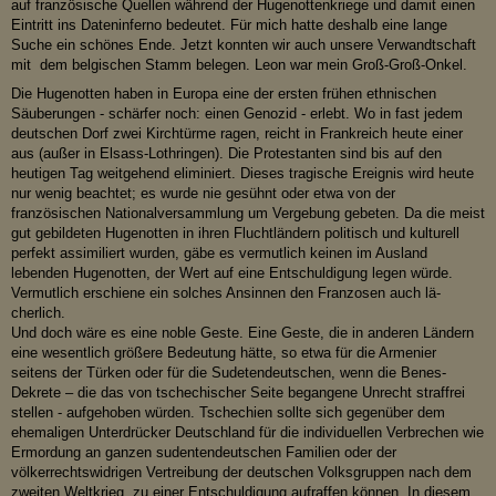
auf französische Quellen während der Hugenottenkriege und damit einen
Eintritt ins Dateninferno bedeutet. Für mich hatte deshalb eine lange
Suche ein schönes Ende. Jetzt konnten wir auch unsere Verwandtschaft
mit dem belgischen Stamm belegen. Leon war mein Groß-Groß-Onkel.
Die Hugenotten haben in Europa eine der ersten frühen ethnischen
Säuberungen - schärfer noch: einen Genozid - erlebt. Wo in fast jedem
deutschen Dorf zwei Kirchtürme ragen, reicht in Frankreich heute einer
aus (außer in Elsass-Lothringen). Die Protestanten sind bis auf den
heutigen Tag weitgehend eliminiert. Dieses tragische Ereignis wird heute
nur wenig beachtet; es wurde nie gesühnt oder etwa von der
französischen Nationalversammlung um Vergebung gebeten. Da die meist
gut gebildeten Hugenotten in ihren Fluchtländern politisch und kulturell
perfekt assimiliert wurden, gäbe es vermutlich keinen im Ausland
lebenden Hugenotten, der Wert auf eine Entschuldigung legen würde.
Vermutlich erschiene ein solches Ansinnen den Franzosen auch lä-
cherlich.
Und doch wäre es eine noble Geste. Eine Geste, die in anderen Ländern
eine wesentlich größere Bedeutung hätte, so etwa für die Armenier
seitens der Türken oder für die Sudetendeutschen, wenn die Benes-
Dekrete – die das von tschechischer Seite begangene Unrecht straffrei
stellen - aufgehoben würden. Tschechien sollte sich gegenüber dem
ehemaligen Unterdrücker Deutschland für die individuellen Verbrechen wie
Ermordung an ganzen sudentendeutschen Familien oder der
völkerrechtswidrigen Vertreibung der deutschen Volksgruppen nach dem
zweiten Weltkrieg zu einer Entschuldigung aufraffen können. In diesem