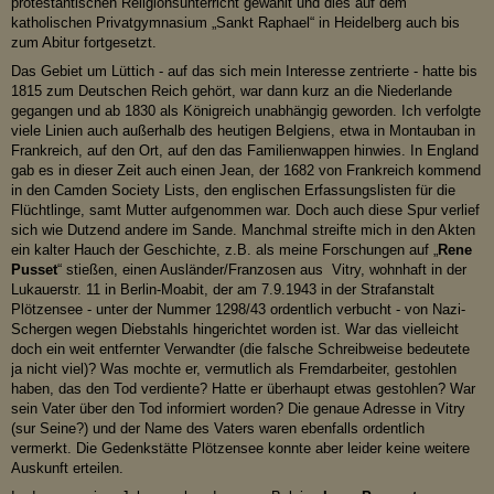
protestantischen Religionsunterricht gewählt und dies auf dem
katholischen Privatgymnasium „Sankt Raphael“ in Heidelberg auch bis
zum Abitur fortgesetzt.
Das Gebiet um Lüttich - auf das sich mein Interesse zentrierte - hatte bis
1815 zum Deutschen Reich gehört, war dann kurz an die Niederlande
gegangen und ab 1830 als Königreich unabhängig geworden. Ich verfolgte
viele Linien auch außerhalb des heutigen Belgiens, etwa in Montauban in
Frankreich, auf den Ort, auf den das Familienwappen hinwies. In England
gab es in dieser Zeit auch einen Jean, der 1682 von Frankreich kommend
in den Camden Society Lists, den englischen Erfassungslisten für die
Flüchtlinge, samt Mutter aufgenommen war. Doch auch diese Spur verlief
sich wie Dutzend andere im Sande. Manchmal streifte mich in den Akten
ein kalter Hauch der Geschichte, z.B. als meine Forschungen auf „
Rene
Pusset
“ stießen, einen Ausländer/Franzosen aus Vitry, wohnhaft in der
Lukauerstr. 11 in Berlin-Moabit, der am 7.9.1943 in der Strafanstalt
Plötzensee - unter der Nummer 1298/43 ordentlich verbucht - von Nazi-
Schergen wegen Diebstahls hingerichtet worden ist. War das vielleicht
doch ein weit entfernter Verwandter (die falsche Schreibweise bedeutete
ja nicht viel)? Was mochte er, vermutlich als Fremdarbeiter, gestohlen
haben, das den Tod verdiente? Hatte er überhaupt etwas gestohlen? War
sein Vater über den Tod informiert worden? Die genaue Adresse in Vitry
(sur Seine?) und der Name des Vaters waren ebenfalls ordentlich
vermerkt. Die Gedenkstätte Plötzensee konnte aber leider keine weitere
Auskunft erteilen.