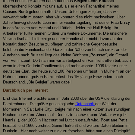
In den neunziger Jahren nahm dann aus Belgien
Leon Pousset
überraschend Kontakt mit uns auf, als er einen Fachartikel meines
Cousins
René
gelesen hatte. Unsere Unterlagen zeigten, dass wir
verwandt sein mussten, aber wir konnten dies nicht nachweisen. Über
Jahre hinweg stöberte Leon immer wieder tagelang mit seiner Frau
Lizzy
in den Archiven von Herstal und Lüttich – leider mit Null Erfolg. Ihr
Arbeitseifer füllte meinen Ordner um weitere Dokumente. Die unsichere
Verwandtschaft hielt einige unserer Familie aber nicht davon ab, den
Kontakt durch Besuche zu pflegen und zahlreiche Gegenbesuche
belebten die Familienbande. Ganz in der Nähe von Lüttich direkt an der
Autobahn nach Brüssel liegt das kleine Dörfchen „
Pousset
“, ein Ortsteil
von Remincourt. Dort nahmen wir an belgischen Familientreffen teil, auch
wenn in dem Ort kein Familienmitglied mehr wohnte. 1998 feierte unser
deutscher Clan, der heute rund 100 Personen umfasst, in Mülheim an der
Ruhr mit einem großen Familienfest das 150jährige Einwandern nach
Deutschland. „Die Belgier“ waren dabei!
Durchbruch per Internet
Erst das Internet brachte aber im Jahr 2000 über die USA die Klärung der
Familenbande. Die größte genealogische
Datenbank
der Welt der
Mormonen in Salt Lake City, zeigte mir nach einer kurzen zweistündigen
Recherche weitere Ahnen auf. Der letzte nachweisbare Vorfahr war jetzt
Henri
(I.), der 1608 in Haccourt bei Lüttich getauft wird,
Pontiane Petit
heiratet und 1666 verstirbt. Seine Herkunft und weitere Daten bleiben im
Dunkeln. Hier noch weiter zurück zu forschen, hätte nun einen Rückgriff