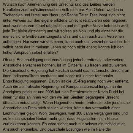
Wunsch nach Anerkennung des Unrechts und des Leides werden
Parallelen zum palästinensischen Volk sichtbar. Aus Opfern wurden in
Tschechien und Israel aus Hass und Rache Täter. Dies lässt sich nicht
unter Verweis auf das eigene erlittene Unrecht relativieren oder negieren,
auch wenn es von Israel rabulistisch und mit großer Verve betrieben wird;
jede Tat bleibt einzigartig und wir sollten als Volk und als einzelner die
menschliche Größe zum Eingeständnis und dann auch zum Verzeihen
aufbringen. Nur wenn wir verzeihen, kann auch uns verziehen werden. Ich
selbst habe das in meinem Leben so noch nicht erlebt; könnte ich den
hohen Anspruch selbst erfüllen?
Ob aus Entschuldigung und Versöhnung jedoch territoriale oder weitere
Ansprüche erwachsen können, ist im Einzelfall zu fragen und zu werten.
Die kanadische Regierung hat kürzlich sowohl das historische Unrecht an
ihren Indianervölkern anerkannt und sogar mit kleiner territorialer
Entschädigung begonnen. Davon ist die US-Regierung noch weit entfernt.
Auch die australische Regierung hat Kompensationszahlungen an die
Aborigines geleistet und 2008 hat sich Premierminister Kevin Rudd bei
ihnen für das an ihnen von den weißen Siedlern begangene Unrecht
öffentlich entschuldigt. Wenn Hugenotten heute territoriale oder juristische
Ansprüche an Frankreich stellen würden, käme das vermutlich einer
Lachnummer gleich. Wohl deswegen, weil 300 Jahre vergangen sind und
es keinen sozialen Bedarf mehr gibt, dass Hugenotten nach Hause
zurückkehren können. Es wäre sicher auch nur schwer ein individueller
Anspruch erkennbar. Und pauschale Lösungen wie im Falle der